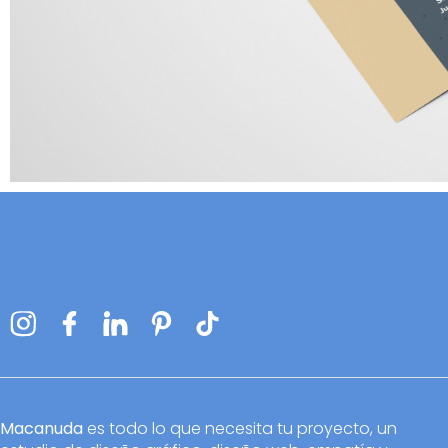
Macanuda
es todo lo que necesita tu proyecto, un