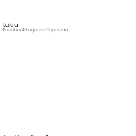
Lalula
Facebook
·
Logotipo
·
Papelería