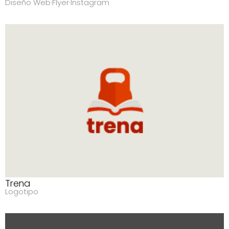
Diseño Web
·
Flyer
·
Instagram
Trena
Logotipo