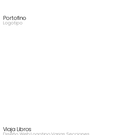
Portofino
Logotipo
Viaja Libros
Diseño Web
·
Logotipo
·
Varias Secciones