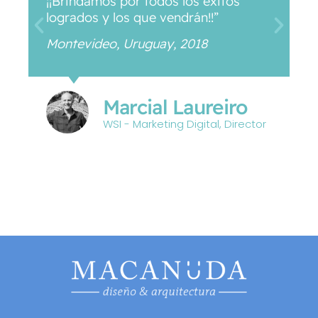
¡¡Brindamos por todos los éxitos
r
logrados y los que vendrán!!”
t
q
Montevideo, Uruguay, 2018
v
M
Marcial Laureiro
WSI - Marketing Digital, Director