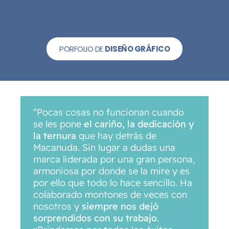
PORFOLIO DE
DISEÑO GRÁFICO
“Pocas cosas no funcionan cuando
“
se les pone
el cariño, la dedicación y
D
la ternura
que hay detrás de
c
Macanuda. Sin lugar a dudas una
p
marca liderada por una gran persona,
n
armoniosa por donde se la mire y es
t
por ello que todo lo hace sencillo. Ha
c
colaborado montones de veces con
c
nosotros y
siempre nos dejó
p
sorprendidos con su trabajo
.
s