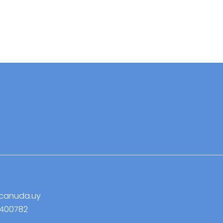
canuda.uy
9400782