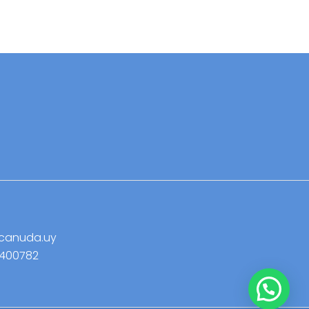
canuda.uy
9400782